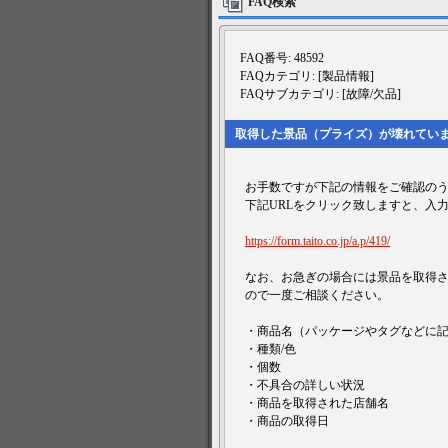
FAQ検索
FAQ番号: 48592
FAQカテゴリ: [製品情報]
FAQサブカテゴリ: [故障/欠品]
取得した景品（プライズ）が壊れてい
お手数ですが下記の情報をご確認の
下記URLをクリック致しますと、入
https://form.taito.co.jp/a.p/419/
なお、お急ぎの場合には景品を取得
ので一度ご相談ください。
・商品名（パッケージやタグなどに
・種類/色
・個数
・不具合の詳しい状況
・商品を取得された店舗名
・商品の取得日