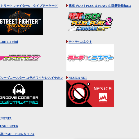
ストリートファイター6 タイプアーケード
電車でGO！PLUG＆PLAY2 山陽新幹線編EX
GRETII mini
テトテ×コネクト
グルーヴコースター コラボワイヤレスイヤホン
NESiCA NET
UNTATA
USIC DIVER
車でGO！PLUG＆PLAY